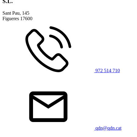
S.L.
Sant Pau, 145
Figueres
17600
972 514 710
qdn@qdn.cat