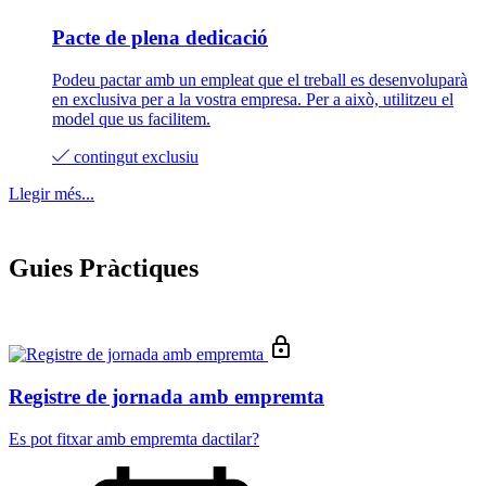
Pacte de plena dedicació
Podeu pactar amb un empleat que el treball es desenvoluparà
en exclusiva per a la vostra empresa. Per a això, utilitzeu el
model que us facilitem.
contingut exclusiu
Llegir més...
Guies Pràctiques
Registre de jornada amb empremta
Es pot fitxar amb empremta dactilar?