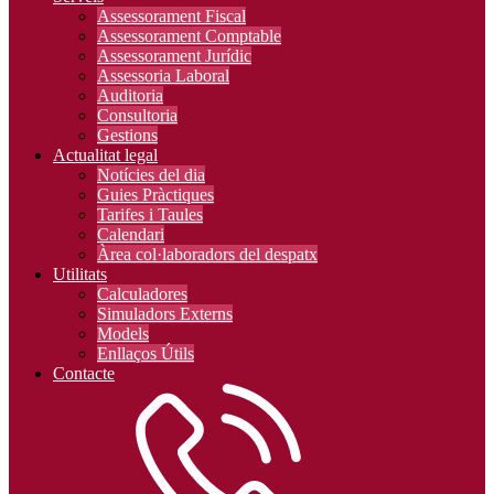
Assessorament Fiscal
Assessorament Comptable
Assessorament Jurídic
Assessoria Laboral
Auditoria
Consultoria
Gestions
Actualitat legal
Notícies del dia
Guies Pràctiques
Tarifes i Taules
Calendari
Àrea col·laboradors del despatx
Utilitats
Calculadores
Simuladors Externs
Models
Enllaços Útils
Contacte