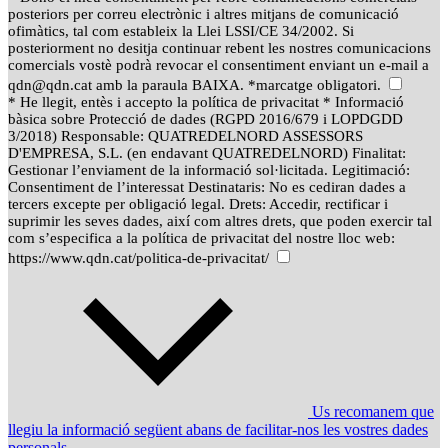
posteriors per correu electrònic i altres mitjans de comunicació
ofimàtics, tal com estableix la Llei LSSI/CE 34/2002. Si
posteriorment no desitja continuar rebent les nostres comunicacions
comercials vostè podrà revocar el consentiment enviant un e-mail a
qdn@qdn.cat amb la paraula BAIXA. *marcatge obligatori.
* He llegit, entès i accepto la política de privacitat * Informació
bàsica sobre Protecció de dades (RGPD 2016/679 i LOPDGDD
3/2018) Responsable: QUATREDELNORD ASSESSORS
D'EMPRESA, S.L. (en endavant QUATREDELNORD) Finalitat:
Gestionar l’enviament de la informació sol·licitada. Legitimació:
Consentiment de l’interessat Destinataris: No es cediran dades a
tercers excepte per obligació legal. Drets: Accedir, rectificar i
suprimir les seves dades, així com altres drets, que poden exercir tal
com s’especifica a la política de privacitat del nostre lloc web:
https://www.qdn.cat/politica-de-privacitat/
Us recomanem que
llegiu la informació següent abans de facilitar-nos les vostres dades
personals.