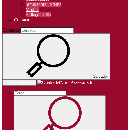
Simuladors Externs
Models
Enllaços Útils
Contacte
Cercador
Cercador
Inici
Toggle navigation