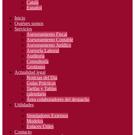
Català
Español
Inicio
Quiénes somos
Servicios
Asesoramiento Fiscal
Asesoramiento Contable
Asesoramiento Jurídico
Asesoría Laboral
Auditoría
Consultoría
Gestiones
Actualidad legal
Noticias del Dia
Guías Prácticas
Tarifas y Tablas
calendario
Área colaboradores del despacho
Utilidades
Simuladores Externos
Modelos
Enlaces Útiles
Contacto