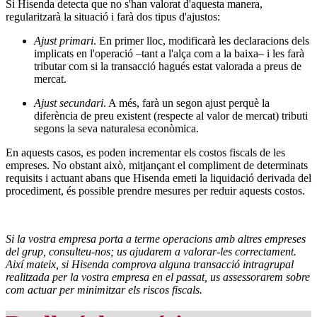
Si Hisenda detecta que no s'han valorat d'aquesta manera,
regularitzarà la situació i farà dos tipus d'ajustos:
Ajust primari
. En primer lloc, modificarà les declaracions dels
implicats en l'operació –tant a l'alça com a la baixa– i les farà
tributar com si la transacció hagués estat valorada a preus de
mercat.
Ajust secundari
. A més, farà un segon ajust perquè la
diferència de preu existent (respecte al valor de mercat) tributi
segons la seva naturalesa econòmica.
En aquests casos, es poden incrementar els costos fiscals de les
empreses. No obstant això, mitjançant el compliment de determinats
requisits i actuant abans que Hisenda emeti la liquidació derivada del
procediment, és possible prendre mesures per reduir aquests costos.
Si la vostra empresa porta a terme operacions amb altres empreses
del grup, consulteu-nos; us ajudarem a valorar-les correctament.
Així mateix, si Hisenda comprova alguna transacció intragrupal
realitzada per la vostra empresa en el passat, us assessorarem sobre
com actuar per minimitzar els riscos fiscals.