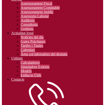
Assessorament Fiscal
Assessorament Comptable
Assessorament Jurídic
Assessoria Laboral
Auditoria
Consultoria
Gestions
Actualitat legal
Notícies del dia
Guies Pràctiques
Tarifes i Taules
Calendari
Àrea col·laboradors del despatx
Utilitats
Calculadores
Simuladors Externs
Models
Enllaços Útils
Contacte