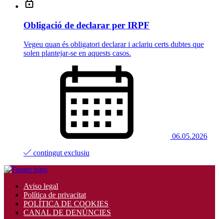
Obligació de declarar per IRPF
Vegeu quan és obligatori declarar i aclariu certs dubtes que
solen plantejar-se en aquests casos.
06.05.2026
contingut exclusiu
Aviso legal
Política de privacitat
POLÍTICA DE COOKIES
CANAL DE DENÚNCIES