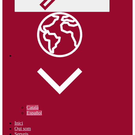
Català
Español
Inici
Qui som
Serveis