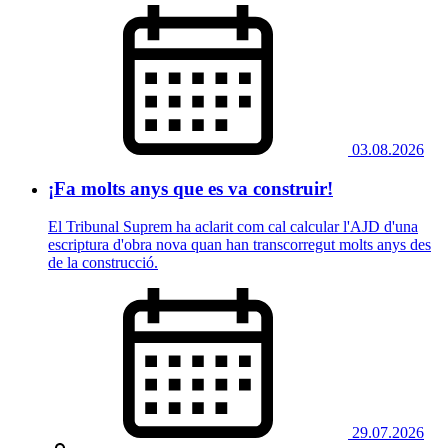
03.08.2026
¡Fa molts anys que es va construir!
El Tribunal Suprem ha aclarit com cal calcular l'AJD d'una
escriptura d'obra nova quan han transcorregut molts anys des
de la construcció.
29.07.2026