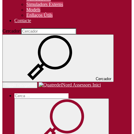
Simuladors Externs
Models
Enllaços Útils
Contacte
Cercador
Cercador
Inici
Toggle navigation