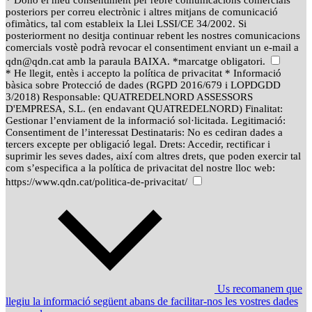
posteriors per correu electrònic i altres mitjans de comunicació
ofimàtics, tal com estableix la Llei LSSI/CE 34/2002. Si
posteriorment no desitja continuar rebent les nostres comunicacions
comercials vostè podrà revocar el consentiment enviant un e-mail a
qdn@qdn.cat amb la paraula BAIXA. *marcatge obligatori.
* He llegit, entès i accepto la política de privacitat * Informació
bàsica sobre Protecció de dades (RGPD 2016/679 i LOPDGDD
3/2018) Responsable: QUATREDELNORD ASSESSORS
D'EMPRESA, S.L. (en endavant QUATREDELNORD) Finalitat:
Gestionar l’enviament de la informació sol·licitada. Legitimació:
Consentiment de l’interessat Destinataris: No es cediran dades a
tercers excepte per obligació legal. Drets: Accedir, rectificar i
suprimir les seves dades, així com altres drets, que poden exercir tal
com s’especifica a la política de privacitat del nostre lloc web:
https://www.qdn.cat/politica-de-privacitat/
Us recomanem que
llegiu la informació següent abans de facilitar-nos les vostres dades