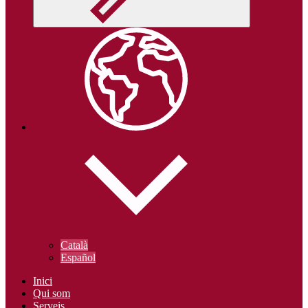
Català
Español
Inici
Qui som
Serveis