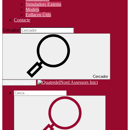
Simuladors Externs
Models
Enllaços Útils
Contacte
Cercador
Cercador
Inici
Toggle navigation