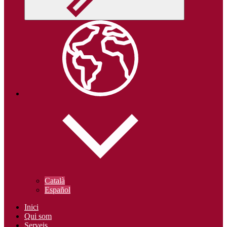
Català
Español
Inici
Qui som
Serveis