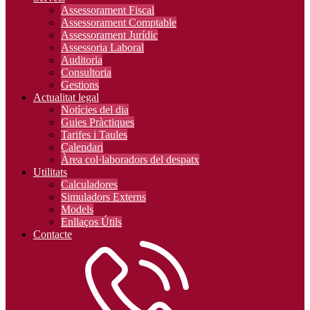
Assessorament Fiscal
Assessorament Comptable
Assessorament Jurídic
Assessoria Laboral
Auditoria
Consultoria
Gestions
Actualitat legal
Notícies del dia
Guies Pràctiques
Tarifes i Taules
Calendari
Àrea col·laboradors del despatx
Utilitats
Calculadores
Simuladors Externs
Models
Enllaços Útils
Contacte