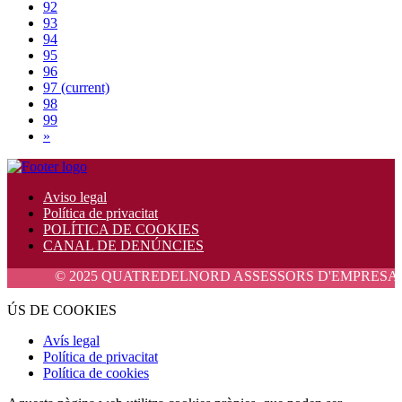
92
93
94
95
96
97
(current)
98
99
»
Aviso legal
Política de privacitat
POLÍTICA DE COOKIES
CANAL DE DENÚNCIES
© 2025 QUATREDELNORD ASSESSORS D'EMPRESA, S.L. Tots e
ÚS DE COOKIES
Avís legal
Política de privacitat
Política de cookies